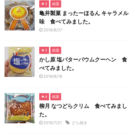
★3
銘菓
亀井製菓 まったーほるん キャラメル
味 食べてみました。
2019/8/27
★3
銘菓
かし原 塩バターバウムクーヘン 食
べてみました。
2019/8/18
★4
銘菓
柳月 なつどらクリム 食べてみまし
た。
2019/7/21
どら焼き