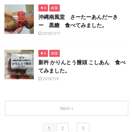
★4
銘菓
沖縄南風堂 さーたーあんだーき
ー 黒糖 食べてみました。
2019/7/17
★4
銘菓
新杵 かりんとう饅頭 こしあん 食べ
てみました。
2019/7/9
Next »
1
2
…
5