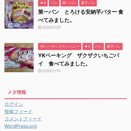
★4
パン
第一パン
菓子パン
第一パン とろける安納芋バター 食
べてみました。
2026/1/20
YKベーキングカンパニー
★3
パン
菓子パン
YKベーキング ザクザクいちごパ
イ 食べてみました。
2026/1/19
メタ情報
ログイン
投稿フィード
コメントフィード
WordPress.org