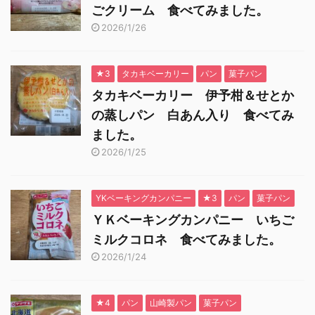
ごクリーム 食べてみました。
2026/1/26
★3
タカキベーカリー
パン
菓子パン
タカキベーカリー 伊予柑＆せとか
の蒸しパン 白あん入り 食べてみ
ました。
2026/1/25
YKベーキングカンパニー
★3
パン
菓子パン
ＹＫベーキングカンパニー いちご
ミルクコロネ 食べてみました。
2026/1/24
★4
パン
山崎製パン
菓子パン