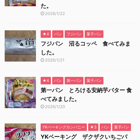
た。
2026/1/22
★4
パン
フジパン
菓子パン
フジパン 沼るコッペ 食べてみま
した。
2026/1/21
★4
パン
第一パン
菓子パン
第一パン とろける安納芋バター 食
べてみました。
2026/1/20
YKベーキングカンパニー
★3
パン
菓子パン
YKベーキング ザクザクいちごパ