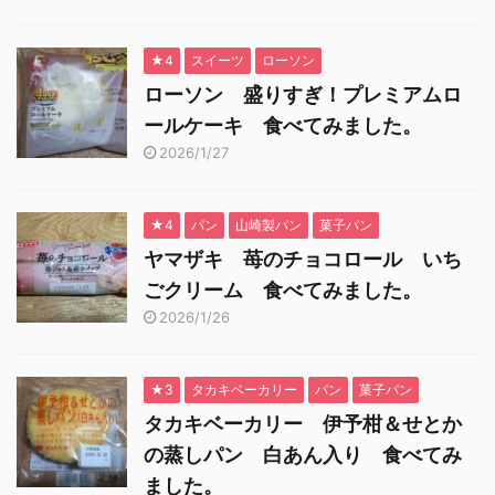
★4
スイーツ
ローソン
ローソン 盛りすぎ！プレミアムロ
ールケーキ 食べてみました。
2026/1/27
★4
パン
山崎製パン
菓子パン
ヤマザキ 苺のチョコロール いち
ごクリーム 食べてみました。
2026/1/26
★3
タカキベーカリー
パン
菓子パン
タカキベーカリー 伊予柑＆せとか
の蒸しパン 白あん入り 食べてみ
ました。