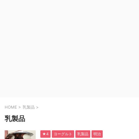
HOME
>
乳製品
>
乳製品
★4
ヨーグルト
乳製品
明治