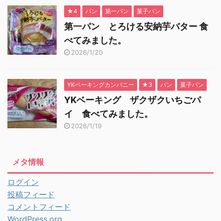
★4
パン
第一パン
菓子パン
第一パン とろける安納芋バター 食
べてみました。
2026/1/20
YKベーキングカンパニー
★3
パン
菓子パン
YKベーキング ザクザクいちごパ
イ 食べてみました。
2026/1/19
メタ情報
ログイン
投稿フィード
コメントフィード
WordPress.org