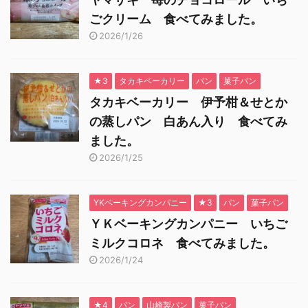
ごクリーム 食べてみました。
2026/1/26
★3
タカキベーカリー
パン
菓子パン
タカキベーカリー 伊予柑＆せとか
の蒸しパン 白あん入り 食べてみ
ました。
2026/1/25
YKベーキングカンパニー
★3
パン
菓子パン
ＹＫベーキングカンパニー いちご
ミルクコロネ 食べてみました。
2026/1/24
★4
パン
山崎製パン
菓子パン