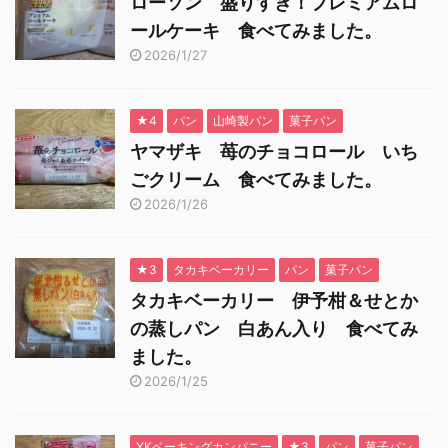
ローソン 盛りすぎ！プレミアムロ
ールケーキ 食べてみました。
2026/1/27
★4
パン
山崎製パン
菓子パン
ヤマザキ 苺のチョコロール いち
ごクリーム 食べてみました。
2026/1/26
★3
タカキベーカリー
パン
菓子パン
タカキベーカリー 伊予柑＆せとか
の蒸しパン 白あん入り 食べてみ
ました。
2026/1/25
YKベーキングカンパニー
★3
パン
菓子パン