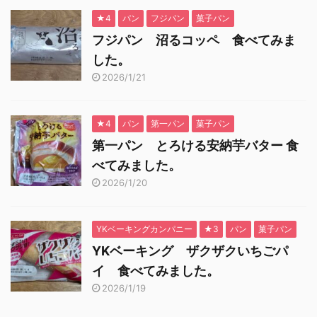
★4
パン
フジパン
菓子パン
フジパン 沼るコッペ 食べてみま
した。
2026/1/21
★4
パン
第一パン
菓子パン
第一パン とろける安納芋バター 食
べてみました。
2026/1/20
YKベーキングカンパニー
★3
パン
菓子パン
YKベーキング ザクザクいちごパ
イ 食べてみました。
2026/1/19