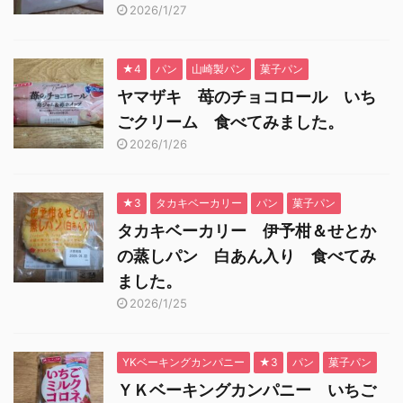
2026/1/27
★4
パン
山崎製パン
菓子パン
ヤマザキ 苺のチョコロール いち
ごクリーム 食べてみました。
2026/1/26
★3
タカキベーカリー
パン
菓子パン
タカキベーカリー 伊予柑＆せとか
の蒸しパン 白あん入り 食べてみ
ました。
2026/1/25
YKベーキングカンパニー
★3
パン
菓子パン
ＹＫベーキングカンパニー いちご