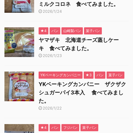
ミルクコロネ 食べてみました。
2026/1/24
★4
パン
山崎製パン
菓子パン
ヤマザキ 北海道チーズ蒸しケー
キ 食べてみました。
2026/1/23
YKベーキングカンパニー
★3
パン
菓子パン
YKベーキングカンパニー ザクザク
シュガーパイ3本入 食べてみまし
た。
2026/1/22
★4
パン
フジパン
菓子パン