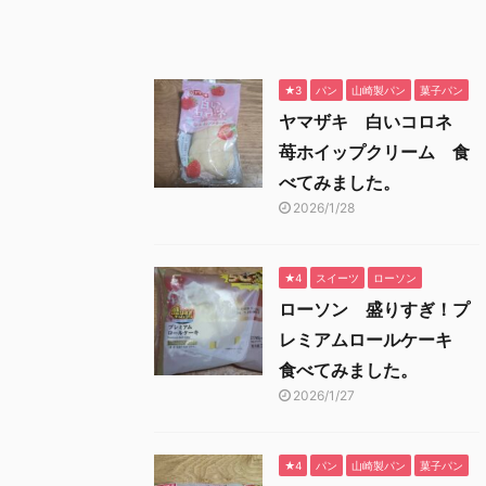
★3
パン
山崎製パン
菓子パン
ヤマザキ 白いコロネ
苺ホイップクリーム 食
べてみました。
2026/1/28
★4
スイーツ
ローソン
ローソン 盛りすぎ！プ
レミアムロールケーキ
食べてみました。
2026/1/27
★4
パン
山崎製パン
菓子パン