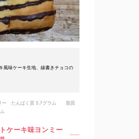
キ風味ケーキ生地、線書きチョコの
リー たんぱく質 5.7グラム 脂質
グラム
ートケーキ味ヨンミー