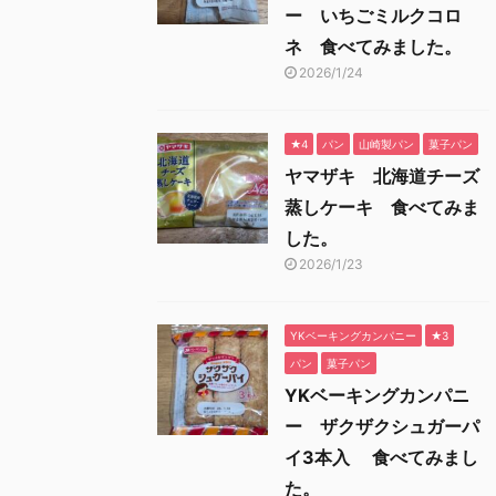
ー いちごミルクコロ
ネ 食べてみました。
2026/1/24
★4
パン
山崎製パン
菓子パン
ヤマザキ 北海道チーズ
蒸しケーキ 食べてみま
した。
2026/1/23
YKベーキングカンパニー
★3
パン
菓子パン
YKベーキングカンパニ
ー ザクザクシュガーパ
イ3本入 食べてみまし
た。