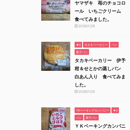
ヤマザキ 苺のチョコロ
ール いちごクリーム
食べてみました。
2026/1/26
★3
タカキベーカリー
パン
菓子パン
タカキベーカリー 伊予
柑＆せとかの蒸しパン
白あん入り 食べてみま
した。
2026/1/25
YKベーキングカンパニー
★3
パン
菓子パン
ＹＫベーキングカンパニ