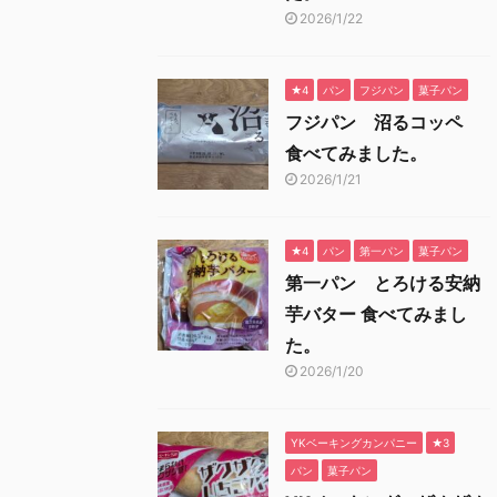
2026/1/22
★4
パン
フジパン
菓子パン
フジパン 沼るコッペ
食べてみました。
2026/1/21
★4
パン
第一パン
菓子パン
第一パン とろける安納
芋バター 食べてみまし
た。
2026/1/20
YKベーキングカンパニー
★3
パン
菓子パン