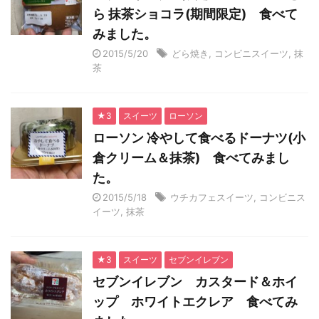
ら 抹茶ショコラ(期間限定) 食べて
みました。
2015/5/20
どら焼き
,
コンビニスイーツ
,
抹
茶
★3
スイーツ
ローソン
ローソン 冷やして食べるドーナツ(小
倉クリーム＆抹茶) 食べてみまし
た。
2015/5/18
ウチカフェスイーツ
,
コンビニス
イーツ
,
抹茶
★3
スイーツ
セブンイレブン
セブンイレブン カスタード＆ホイ
ップ ホワイトエクレア 食べてみ