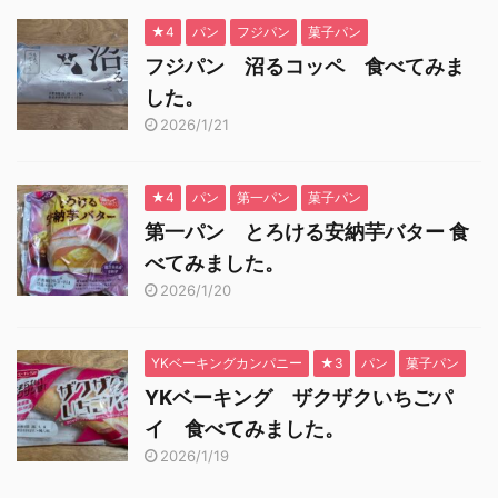
★4
パン
フジパン
菓子パン
フジパン 沼るコッペ 食べてみま
した。
2026/1/21
★4
パン
第一パン
菓子パン
第一パン とろける安納芋バター 食
べてみました。
2026/1/20
YKベーキングカンパニー
★3
パン
菓子パン
YKベーキング ザクザクいちごパ
イ 食べてみました。
2026/1/19