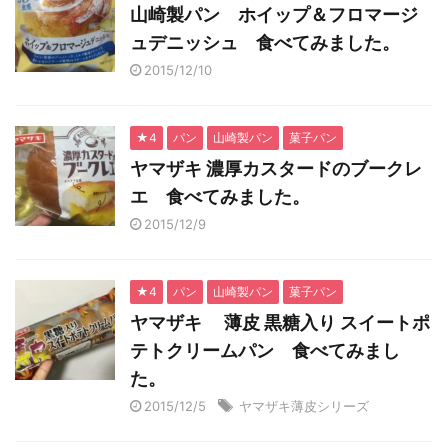
山崎製パン ホイップ＆フロマージ
ュデニッシュ 食べてみました。
2015/12/10
★4
パン
山崎製パン
菓子パン
ヤマザキ 濃厚カスタードのブークレ
エ 食べてみました。
2015/12/9
★4
パン
山崎製パン
菓子パン
ヤマザキ 薄皮 黒糖入り スイートポ
テトクリームパン 食べてみまし
た。
2015/12/5
ヤマザキ薄皮シリーズ