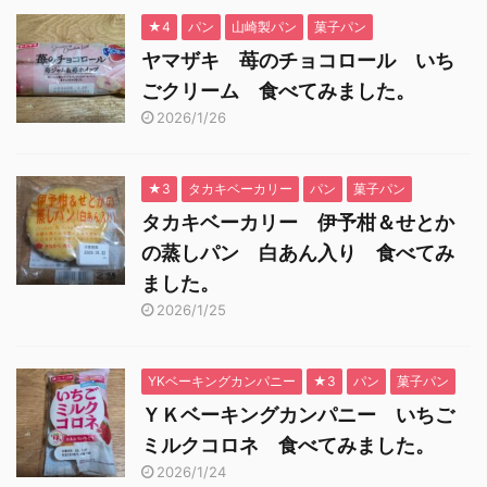
★4
パン
山崎製パン
菓子パン
ヤマザキ 苺のチョコロール いち
ごクリーム 食べてみました。
2026/1/26
★3
タカキベーカリー
パン
菓子パン
タカキベーカリー 伊予柑＆せとか
の蒸しパン 白あん入り 食べてみ
ました。
2026/1/25
YKベーキングカンパニー
★3
パン
菓子パン
ＹＫベーキングカンパニー いちご
ミルクコロネ 食べてみました。
2026/1/24