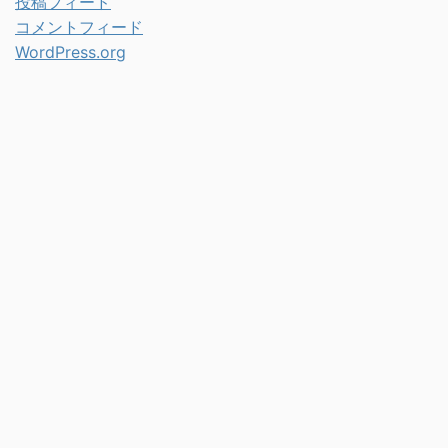
投稿フィード
コメントフィード
WordPress.org