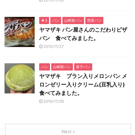
2015/11/30
★3
パン
山崎製パン
惣菜パン
ヤマザキ パン屋さんのこだわりピザ
パン 食べてみました。
2015/11/27
パン
山崎製パン
菓子パン
ヤマザキ ブラン入りメロンパン メ
ロンゼリー入りクリーム(豆乳入り)
食べてみました。
2015/11/26
Next »