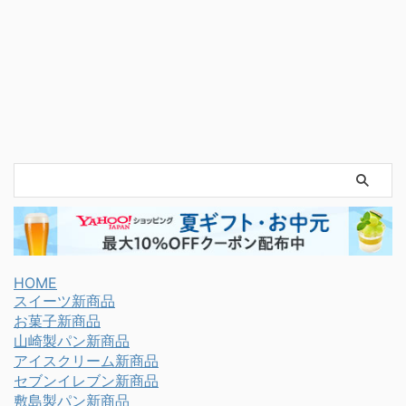
HOME
スイーツ新商品
お菓子新商品
山崎製パン新商品
アイスクリーム新商品
セブンイレブン新商品
敷島製パン新商品