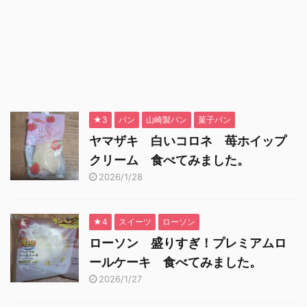
★3
パン
山崎製パン
菓子パン
ヤマザキ 白いコロネ 苺ホイップ
クリーム 食べてみました。
2026/1/28
★4
スイーツ
ローソン
ローソン 盛りすぎ！プレミアムロ
ールケーキ 食べてみました。
2026/1/27