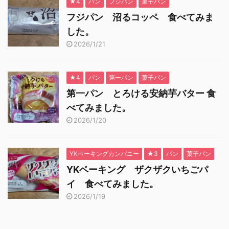
★4
パン
フジパン
菓子パン
フジパン 沼るコッペ 食べてみま
した。
2026/1/21
★4
パン
第一パン
菓子パン
第一パン とろける安納芋バター 食
べてみました。
2026/1/20
YKベーキングカンパニー
★3
パン
菓子パン
YKベーキング ザクザクいちごパ
イ 食べてみました。
2026/1/19