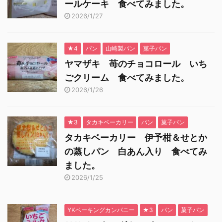
ールケーキ 食べてみました。
2026/1/27
★4
パン
山崎製パン
菓子パン
ヤマザキ 苺のチョコロール いち
ごクリーム 食べてみました。
2026/1/26
★3
タカキベーカリー
パン
菓子パン
タカキベーカリー 伊予柑＆せとか
の蒸しパン 白あん入り 食べてみ
ました。
2026/1/25
YKベーキングカンパニー
★3
パン
菓子パン