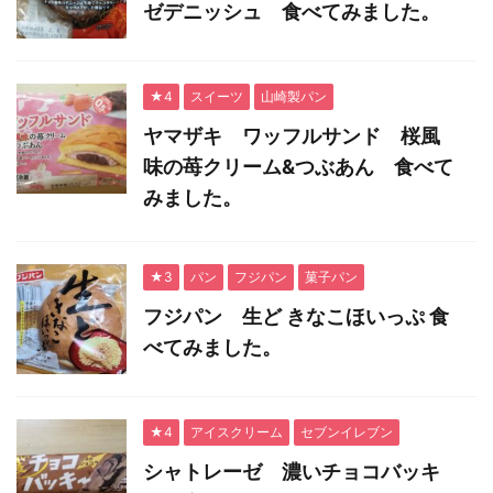
ゼデニッシュ 食べてみました。
★4
スイーツ
山崎製パン
ヤマザキ ワッフルサンド 桜風
味の苺クリーム&つぶあん 食べて
みました。
★3
パン
フジパン
菓子パン
フジパン 生ど きなこほいっぷ 食
べてみました。
★4
アイスクリーム
セブンイレブン
シャトレーゼ 濃いチョコバッキ