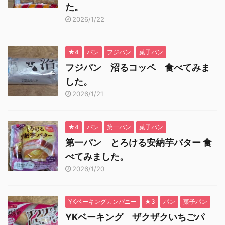
た。
2026/1/22
★4
パン
フジパン
菓子パン
フジパン 沼るコッペ 食べてみま
した。
2026/1/21
★4
パン
第一パン
菓子パン
第一パン とろける安納芋バター 食
べてみました。
2026/1/20
YKベーキングカンパニー
★3
パン
菓子パン
YKベーキング ザクザクいちごパ