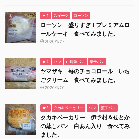
★4
スイーツ
ローソン
ローソン 盛りすぎ！プレミアムロ
ールケーキ 食べてみました。
2026/1/27
★4
パン
山崎製パン
菓子パン
ヤマザキ 苺のチョコロール いち
ごクリーム 食べてみました。
2026/1/26
★3
タカキベーカリー
パン
菓子パン
タカキベーカリー 伊予柑＆せとか
の蒸しパン 白あん入り 食べてみ
ました。