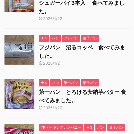
シュガーパイ3本入 食べてみまし
た。
2026/1/22
★4
パン
フジパン
菓子パン
フジパン 沼るコッペ 食べてみま
した。
2026/1/21
★4
パン
第一パン
菓子パン
第一パン とろける安納芋バター 食
べてみました。
2026/1/20
YKベーキングカンパニー
★3
パン
菓子パン