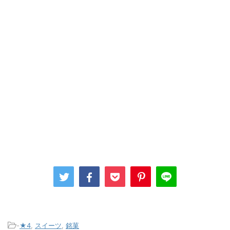
-
★4
,
スイーツ
,
銘菓