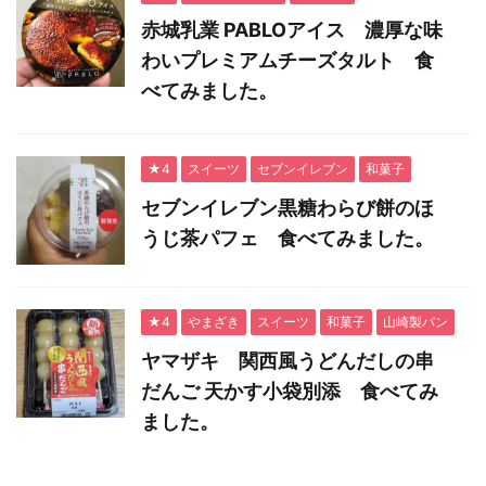
赤城乳業 PABLOアイス 濃厚な味
わいプレミアムチーズタルト 食
べてみました。
★4
スイーツ
セブンイレブン
和菓子
セブンイレブン黒糖わらび餅のほ
うじ茶パフェ 食べてみました。
★4
やまざき
スイーツ
和菓子
山崎製パン
ヤマザキ 関西風うどんだしの串
だんご 天かす小袋別添 食べてみ
ました。