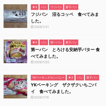
★4
パン
フジパン
菓子パン
フジパン 沼るコッペ 食べてみま
した。
2026/1/21
★4
パン
第一パン
菓子パン
第一パン とろける安納芋バター 食
べてみました。
2026/1/20
YKベーキングカンパニー
★3
パン
菓子パン
YKベーキング ザクザクいちごパ
イ 食べてみました。
2026/1/19