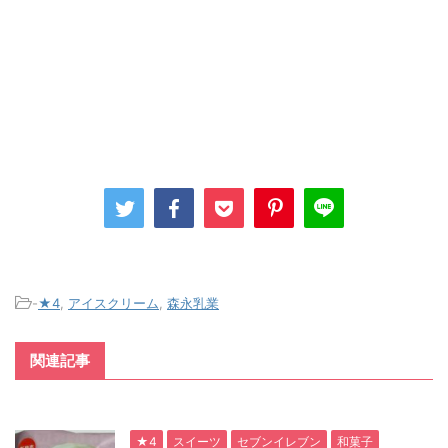
-
★4
,
アイスクリーム
,
森永乳業
関連記事
★4
スイーツ
セブンイレブン
和菓子