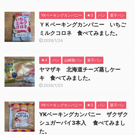
YKベーキングカンパニー
★3
パン
菓子パン
ＹＫベーキングカンパニー いちご
ミルクコロネ 食べてみました。
2026/1/24
★4
パン
山崎製パン
菓子パン
ヤマザキ 北海道チーズ蒸しケー
キ 食べてみました。
2026/1/23
YKベーキングカンパニー
★3
パン
菓子パン
YKベーキングカンパニー ザクザク
シュガーパイ3本入 食べてみまし
た。