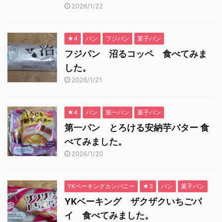
2026/1/22
★4
パン
フジパン
菓子パン
フジパン 沼るコッペ 食べてみま
した。
2026/1/21
★4
パン
第一パン
菓子パン
第一パン とろける安納芋バター 食
べてみました。
2026/1/20
YKベーキングカンパニー
★3
パン
菓子パン
YKベーキング ザクザクいちごパ
イ 食べてみました。