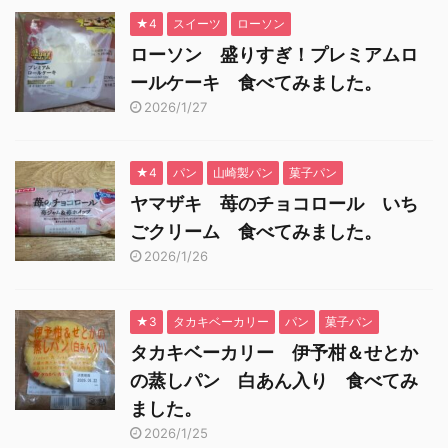
★4
スイーツ
ローソン
ローソン 盛りすぎ！プレミアムロ
ールケーキ 食べてみました。
2026/1/27
★4
パン
山崎製パン
菓子パン
ヤマザキ 苺のチョコロール いち
ごクリーム 食べてみました。
2026/1/26
★3
タカキベーカリー
パン
菓子パン
タカキベーカリー 伊予柑＆せとか
の蒸しパン 白あん入り 食べてみ
ました。
2026/1/25