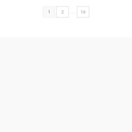
1
2
…
14