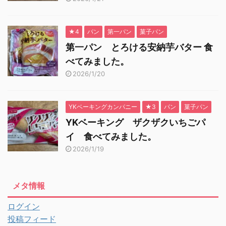
★4
パン
第一パン
菓子パン
第一パン とろける安納芋バター 食
べてみました。
2026/1/20
YKベーキングカンパニー
★3
パン
菓子パン
YKベーキング ザクザクいちごパ
イ 食べてみました。
2026/1/19
メタ情報
ログイン
投稿フィード