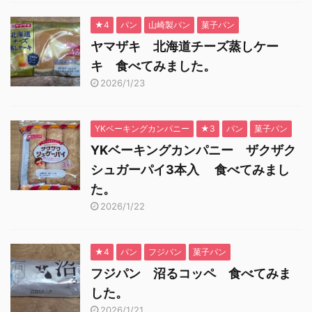
★4
パン
山崎製パン
菓子パン
ヤマザキ 北海道チーズ蒸しケー
キ 食べてみました。
2026/1/23
YKベーキングカンパニー
★3
パン
菓子パン
YKベーキングカンパニー ザクザク
シュガーパイ3本入 食べてみまし
た。
2026/1/22
★4
パン
フジパン
菓子パン
フジパン 沼るコッペ 食べてみま
した。
2026/1/21