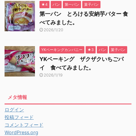
★4
パン
第一パン
菓子パン
第一パン とろける安納芋バター 食
べてみました。
2026/1/20
YKベーキングカンパニー
★3
パン
菓子パン
YKベーキング ザクザクいちごパ
イ 食べてみました。
2026/1/19
メタ情報
ログイン
投稿フィード
コメントフィード
WordPress.org