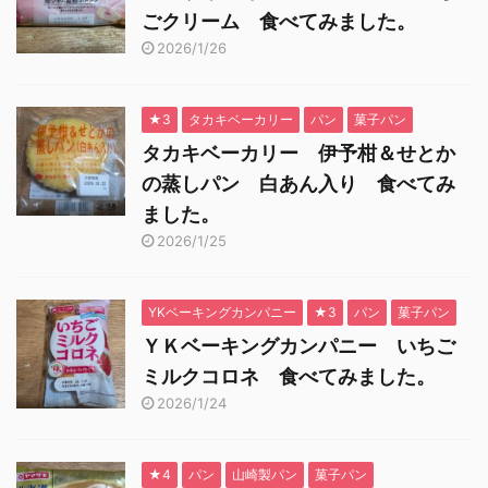
ごクリーム 食べてみました。
2026/1/26
★3
タカキベーカリー
パン
菓子パン
タカキベーカリー 伊予柑＆せとか
の蒸しパン 白あん入り 食べてみ
ました。
2026/1/25
YKベーキングカンパニー
★3
パン
菓子パン
ＹＫベーキングカンパニー いちご
ミルクコロネ 食べてみました。
2026/1/24
★4
パン
山崎製パン
菓子パン