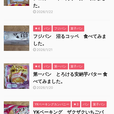
た。
2026/1/22
★4
パン
フジパン
菓子パン
フジパン 沼るコッペ 食べてみま
した。
2026/1/21
★4
パン
第一パン
菓子パン
第一パン とろける安納芋バター 食
べてみました。
2026/1/20
YKベーキングカンパニー
★3
パン
菓子パン
YKベーキング ザクザクいちごパ