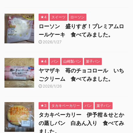
★4
スイーツ
ローソン
ローソン 盛りすぎ！プレミアムロ
ールケーキ 食べてみました。
2026/1/27
★4
パン
山崎製パン
菓子パン
ヤマザキ 苺のチョコロール いち
ごクリーム 食べてみました。
2026/1/26
★3
タカキベーカリー
パン
菓子パン
タカキベーカリー 伊予柑＆せとか
の蒸しパン 白あん入り 食べてみ
ました。