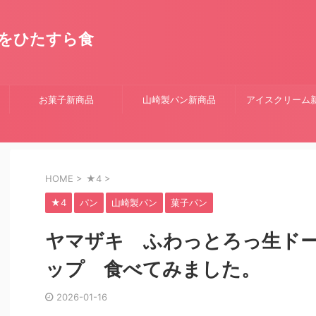
をひたすら食
お菓子新商品
山崎製パン新商品
アイスクリーム
HOME
>
★4
>
★4
パン
山崎製パン
菓子パン
ヤマザキ ふわっとろっ生ド
ップ 食べてみました。
2026-01-16