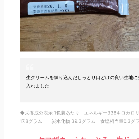
生クリームを練り込んだしっとり口どけの良い生地に
入れました
◆栄養成分表示 1包装あたり エネルギー338キロカロ
17.8グラム 炭水化物 39.3グラム 食塩相当量0.3