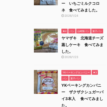
ー いちごミルクコロ
ネ 食べてみました。
2026/1/24
★4
パン
山崎製パン
菓子パン
ヤマザキ 北海道チーズ
蒸しケーキ 食べてみま
した。
2026/1/23
YKベーキングカンパニー
★3
パン
菓子パン
YKベーキングカンパニ
ー ザクザクシュガーパ
イ3本入 食べてみまし
た。