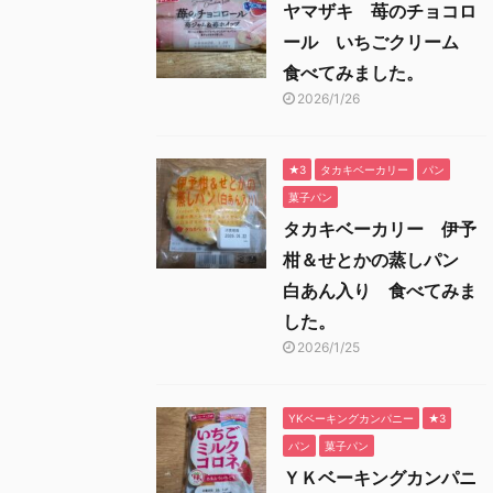
ヤマザキ 苺のチョコロ
ール いちごクリーム
食べてみました。
2026/1/26
★3
タカキベーカリー
パン
菓子パン
タカキベーカリー 伊予
柑＆せとかの蒸しパン
白あん入り 食べてみま
した。
2026/1/25
YKベーキングカンパニー
★3
パン
菓子パン
ＹＫベーキングカンパニ