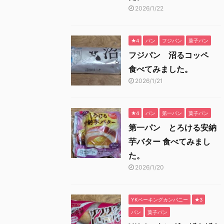
2026/1/22
★4
パン
フジパン
菓子パン
フジパン 沼るコッペ
食べてみました。
2026/1/21
★4
パン
第一パン
菓子パン
第一パン とろける安納
芋バター 食べてみまし
た。
2026/1/20
YKベーキングカンパニー
★3
パン
菓子パン