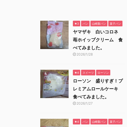
★3
パン
山崎製パン
菓子パン
ヤマザキ 白いコロネ
苺ホイップクリーム 食
べてみました。
2026/1/28
★4
スイーツ
ローソン
ローソン 盛りすぎ！プ
レミアムロールケーキ
食べてみました。
2026/1/27
★4
パン
山崎製パン
菓子パン