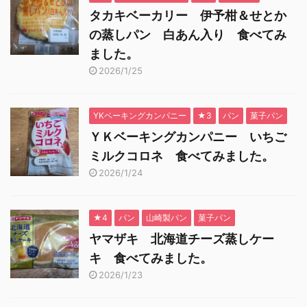
タカキベーカリー 伊予柑＆せとか
の蒸しパン 白あん入り 食べてみ
ました。
2026/1/25
YKベーキングカンパニー
★3
パン
菓子パン
ＹＫベーキングカンパニー いちご
ミルクコロネ 食べてみました。
2026/1/24
★4
パン
山崎製パン
菓子パン
ヤマザキ 北海道チーズ蒸しケー
キ 食べてみました。
2026/1/23