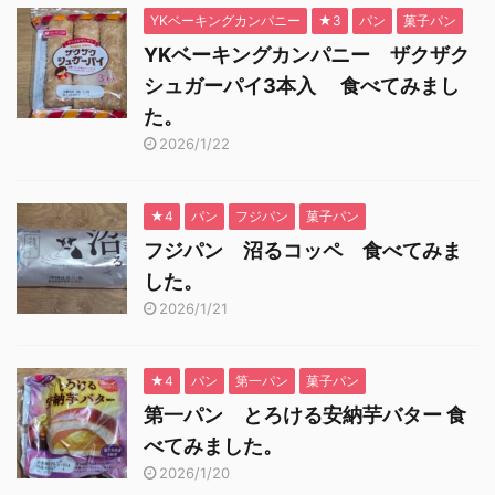
YKベーキングカンパニー
★3
パン
菓子パン
YKベーキングカンパニー ザクザク
シュガーパイ3本入 食べてみまし
た。
2026/1/22
★4
パン
フジパン
菓子パン
フジパン 沼るコッペ 食べてみま
した。
2026/1/21
★4
パン
第一パン
菓子パン
第一パン とろける安納芋バター 食
べてみました。
2026/1/20