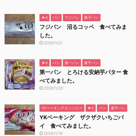
★4
パン
フジパン
菓子パン
フジパン 沼るコッペ 食べてみま
した。
2026/1/21
★4
パン
第一パン
菓子パン
第一パン とろける安納芋バター 食
べてみました。
2026/1/20
YKベーキングカンパニー
★3
パン
菓子パン
YKベーキング ザクザクいちごパ
イ 食べてみました。
2026/1/19