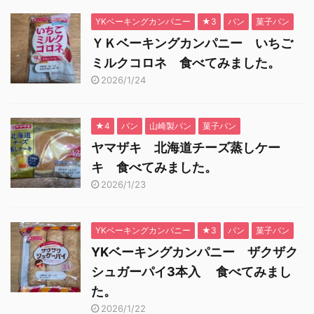
YKベーキングカンパニー
★3
パン
菓子パン
ＹＫベーキングカンパニー いちご
ミルクコロネ 食べてみました。
2026/1/24
★4
パン
山崎製パン
菓子パン
ヤマザキ 北海道チーズ蒸しケー
キ 食べてみました。
2026/1/23
YKベーキングカンパニー
★3
パン
菓子パン
YKベーキングカンパニー ザクザク
シュガーパイ3本入 食べてみまし
た。
2026/1/22