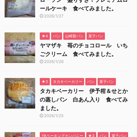
ールケーキ 食べてみました。
2026/1/27
★4
パン
山崎製パン
菓子パン
ヤマザキ 苺のチョコロール いち
ごクリーム 食べてみました。
2026/1/26
★3
タカキベーカリー
パン
菓子パン
タカキベーカリー 伊予柑＆せとか
の蒸しパン 白あん入り 食べてみ
ました。
2026/1/25
YKベーキングカンパニー
★3
パン
菓子パン