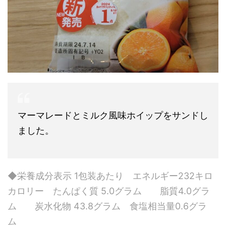
マーマレードとミルク風味ホイップをサンドし
ました。
◆栄養成分表示 1包装あたり エネルギー232キロ
カロリー たんぱく質 5.0グラム 脂質4.0グラ
ム 炭水化物 43.8グラム 食塩相当量0.6グラ
ム