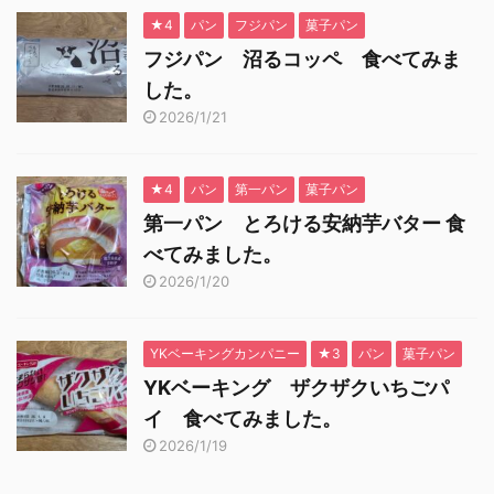
★4
パン
フジパン
菓子パン
フジパン 沼るコッペ 食べてみま
した。
2026/1/21
★4
パン
第一パン
菓子パン
第一パン とろける安納芋バター 食
べてみました。
2026/1/20
YKベーキングカンパニー
★3
パン
菓子パン
YKベーキング ザクザクいちごパ
イ 食べてみました。
2026/1/19