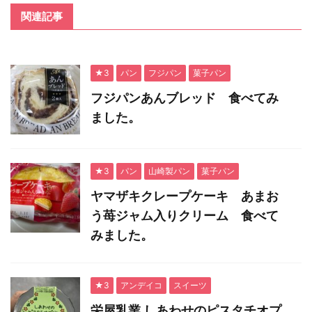
関連記事
★3
パン
フジパン
菓子パン
フジパンあんブレッド 食べてみ
ました。
★3
パン
山崎製パン
菓子パン
ヤマザキクレープケーキ あまお
う苺ジャム入りクリーム 食べて
みました。
★3
アンデイコ
スイーツ
栄屋乳業 しあわせのピスタチオプ