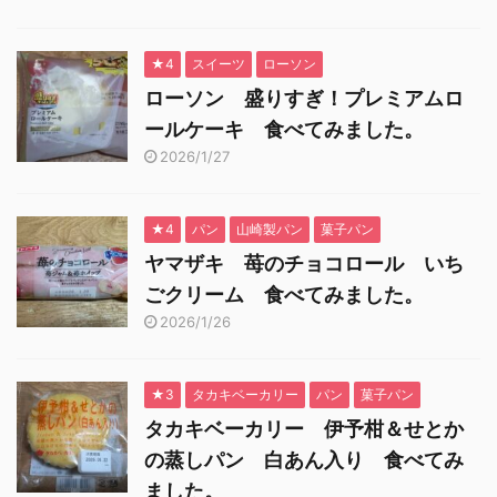
★4
スイーツ
ローソン
ローソン 盛りすぎ！プレミアムロ
ールケーキ 食べてみました。
2026/1/27
★4
パン
山崎製パン
菓子パン
ヤマザキ 苺のチョコロール いち
ごクリーム 食べてみました。
2026/1/26
★3
タカキベーカリー
パン
菓子パン
タカキベーカリー 伊予柑＆せとか
の蒸しパン 白あん入り 食べてみ
ました。