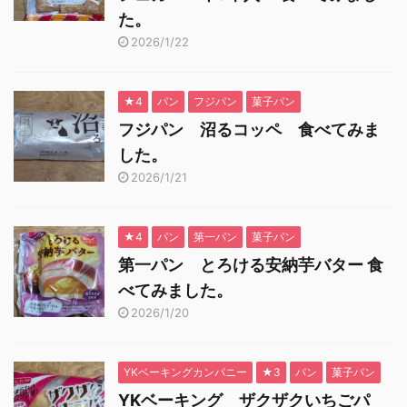
た。
2026/1/22
★4
パン
フジパン
菓子パン
フジパン 沼るコッペ 食べてみま
した。
2026/1/21
★4
パン
第一パン
菓子パン
第一パン とろける安納芋バター 食
べてみました。
2026/1/20
YKベーキングカンパニー
★3
パン
菓子パン
YKベーキング ザクザクいちごパ