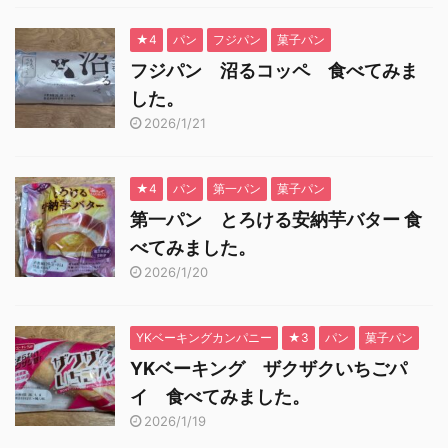
★4
パン
フジパン
菓子パン
フジパン 沼るコッペ 食べてみま
した。
2026/1/21
★4
パン
第一パン
菓子パン
第一パン とろける安納芋バター 食
べてみました。
2026/1/20
YKベーキングカンパニー
★3
パン
菓子パン
YKベーキング ザクザクいちごパ
イ 食べてみました。
2026/1/19