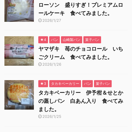
ローソン 盛りすぎ！プレミアムロ
ールケーキ 食べてみました。
2026/1/27
★4
パン
山崎製パン
菓子パン
ヤマザキ 苺のチョコロール いち
ごクリーム 食べてみました。
2026/1/26
★3
タカキベーカリー
パン
菓子パン
タカキベーカリー 伊予柑＆せとか
の蒸しパン 白あん入り 食べてみ
ました。
2026/1/25