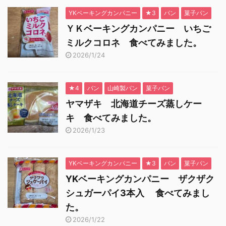
YKベーキングカンパニー
★3
パン
菓子パン
ＹＫベーキングカンパニー いちご
ミルクコロネ 食べてみました。
2026/1/24
★4
パン
山崎製パン
菓子パン
ヤマザキ 北海道チーズ蒸しケー
キ 食べてみました。
2026/1/23
YKベーキングカンパニー
★3
パン
菓子パン
YKベーキングカンパニー ザクザク
シュガーパイ3本入 食べてみまし
た。
2026/1/22