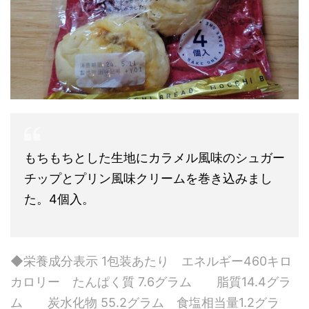
もちもちとした生地にカラメル風味のシュガー
チップとプリン風味クリームを巻き込みまし
た。4個入。
◆栄養成分表示 1包装あたり エネルギー460キロ
カロリー たんぱく質 7.6グラム 脂質14.4グラ
ム 炭水化物 55.2グラム 食塩相当量1.2グラ