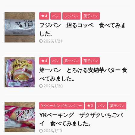
★4
パン
フジパン
菓子パン
フジパン 沼るコッペ 食べてみま
した。
2026/1/21
★4
パン
第一パン
菓子パン
第一パン とろける安納芋バター 食
べてみました。
2026/1/20
YKベーキングカンパニー
★3
パン
菓子パン
YKベーキング ザクザクいちごパ
イ 食べてみました。
2026/1/19