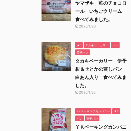
ヤマザキ 苺のチョコロ
ール いちごクリーム
食べてみました。
2026/1/26
★3
タカキベーカリー
パン
菓子パン
タカキベーカリー 伊予
柑＆せとかの蒸しパン
白あん入り 食べてみま
した。
2026/1/25
YKベーキングカンパニー
★3
パン
菓子パン
ＹＫベーキングカンパニ