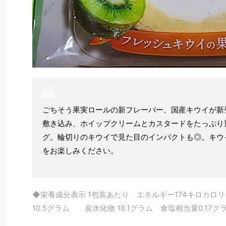
ごちそう果実ロールの新フレーバー、国産キウイが新
敷き込み、ホイップクリームとカスタードをたっぷり
グ。輪切りのキウイで見た目のインパクトも◎。キウ
をお楽しみください。
◆栄養成分表示 1包装あたり エネルギー174キロカロ
10.5グラム 炭水化物 18.1グラム 食塩相当量0.17