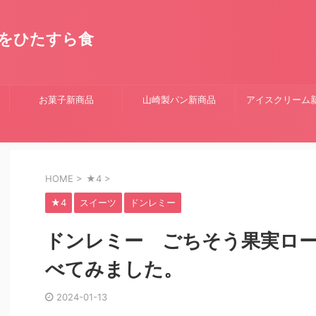
をひたすら食
お菓子新商品
山崎製パン新商品
アイスクリーム
HOME
>
★4
>
★4
スイーツ
ドンレミー
ドンレミー ごちそう果実ロー
べてみました。
2024-01-13