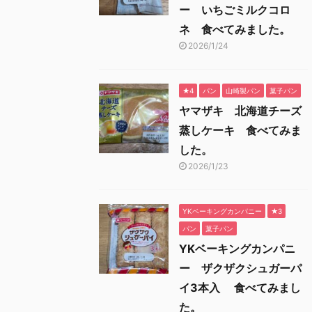
ー いちごミルクコロ
ネ 食べてみました。
2026/1/24
★4
パン
山崎製パン
菓子パン
ヤマザキ 北海道チーズ
蒸しケーキ 食べてみま
した。
2026/1/23
YKベーキングカンパニー
★3
パン
菓子パン
YKベーキングカンパニ
ー ザクザクシュガーパ
イ3本入 食べてみまし
た。