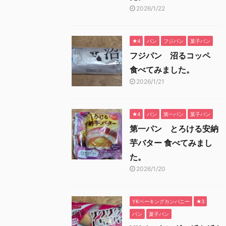
2026/1/22
★4
パン
フジパン
菓子パン
フジパン 沼るコッペ
食べてみました。
2026/1/21
★4
パン
第一パン
菓子パン
第一パン とろける安納
芋バター 食べてみまし
た。
2026/1/20
YKベーキングカンパニー
★3
パン
菓子パン