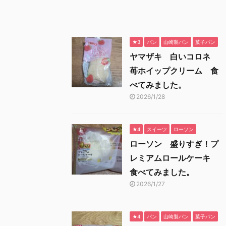
★3
パン
山崎製パン
菓子パン
ヤマザキ 白いコロネ
苺ホイップクリーム 食
べてみました。
2026/1/28
★4
スイーツ
ローソン
ローソン 盛りすぎ！プ
レミアムロールケーキ
食べてみました。
2026/1/27
★4
パン
山崎製パン
菓子パン