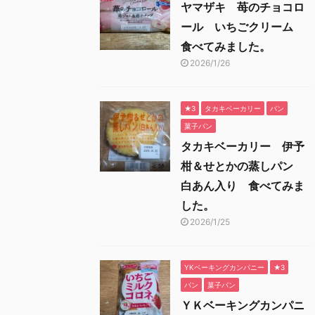
ヤマザキ 苺のチョコロ
ール いちごクリーム
食べてみました。
2026/1/26
★3
タカキベーカリー
パン
菓子パン
タカキベーカリー 伊予
柑＆せとかの蒸しパン
白あん入り 食べてみま
した。
2026/1/25
YKベーキングカンパニー
★3
パン
菓子パン
ＹＫベーキングカンパニ