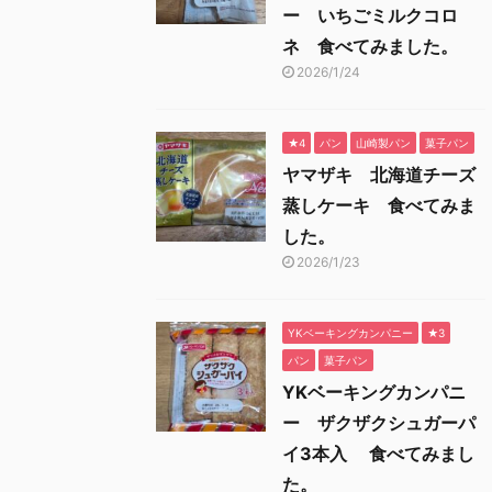
ー いちごミルクコロ
ネ 食べてみました。
2026/1/24
★4
パン
山崎製パン
菓子パン
ヤマザキ 北海道チーズ
蒸しケーキ 食べてみま
した。
2026/1/23
YKベーキングカンパニー
★3
パン
菓子パン
YKベーキングカンパニ
ー ザクザクシュガーパ
イ3本入 食べてみまし
た。