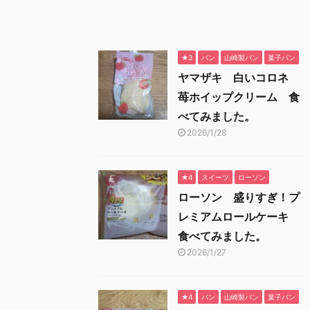
★3
パン
山崎製パン
菓子パン
ヤマザキ 白いコロネ
苺ホイップクリーム 食
べてみました。
2026/1/28
★4
スイーツ
ローソン
ローソン 盛りすぎ！プ
レミアムロールケーキ
食べてみました。
2026/1/27
★4
パン
山崎製パン
菓子パン