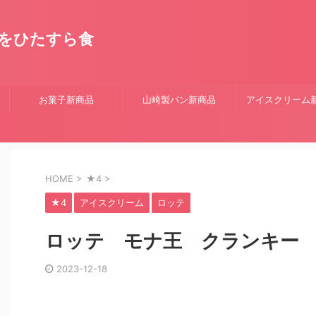
をひたすら食
お菓子新商品
山崎製パン新商品
アイスクリーム
HOME
>
★4
>
★4
アイスクリーム
ロッテ
ロッテ モナ王 クランキー
2023-12-18