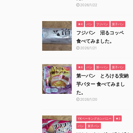
2026/1/22
★4
パン
フジパン
菓子パン
フジパン 沼るコッペ
食べてみました。
2026/1/21
★4
パン
第一パン
菓子パン
第一パン とろける安納
芋バター 食べてみまし
た。
2026/1/20
YKベーキングカンパニー
★3
パン
菓子パン