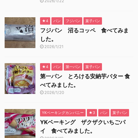
2026/1/22
★4
パン
フジパン
菓子パン
フジパン 沼るコッペ 食べてみま
した。
2026/1/21
★4
パン
第一パン
菓子パン
第一パン とろける安納芋バター 食
べてみました。
2026/1/20
YKベーキングカンパニー
★3
パン
菓子パン
YKベーキング ザクザクいちごパ
イ 食べてみました。