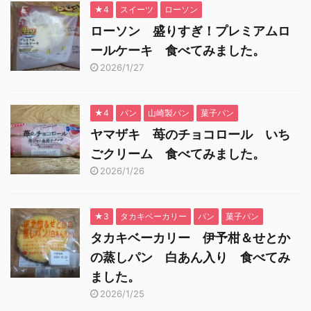
★4
スイーツ
ローソン
ローソン 盛りすぎ！プレミアムロ
ールケーキ 食べてみました。
2026/1/27
★4
パン
山崎製パン
菓子パン
ヤマザキ 苺のチョコロール いち
ごクリーム 食べてみました。
2026/1/26
★3
タカキベーカリー
パン
菓子パン
タカキベーカリー 伊予柑＆せとか
の蒸しパン 白あん入り 食べてみ
ました。
2026/1/25