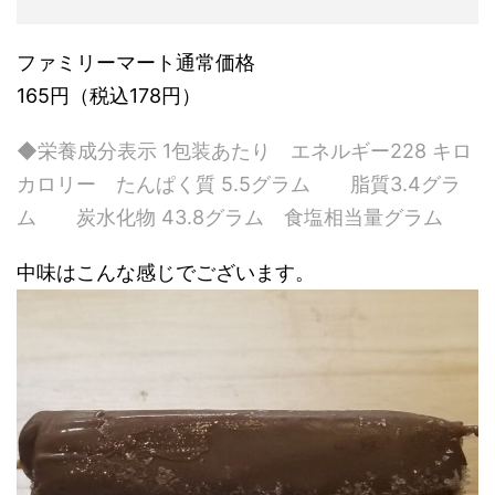
ファミリーマート通常価格
165円（税込178円）
◆栄養成分表示 1包装あたり エネルギー228 キロ
カロリー たんぱく質 5.5グラム 脂質3.4グラ
ム 炭水化物 43.8グラム 食塩相当量グラム
中味はこんな感じでございます。