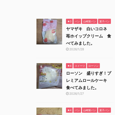
★3
パン
山崎製パン
菓子パン
ヤマザキ 白いコロネ
苺ホイップクリーム 食
べてみました。
2026/1/28
★4
スイーツ
ローソン
ローソン 盛りすぎ！プ
レミアムロールケーキ
食べてみました。
2026/1/27
★4
パン
山崎製パン
菓子パン