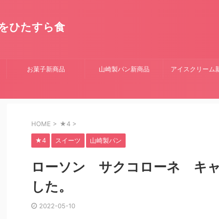
をひたすら食
お菓子新商品
山崎製パン新商品
アイスクリーム
HOME
>
★4
>
★4
スイーツ
山崎製パン
ローソン サクコローネ キ
した。
2022-05-10