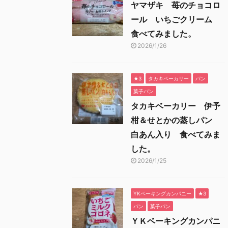
ヤマザキ 苺のチョコロ
ール いちごクリーム
食べてみました。
2026/1/26
★3
タカキベーカリー
パン
菓子パン
タカキベーカリー 伊予
柑＆せとかの蒸しパン
白あん入り 食べてみま
した。
2026/1/25
YKベーキングカンパニー
★3
パン
菓子パン
ＹＫベーキングカンパニ