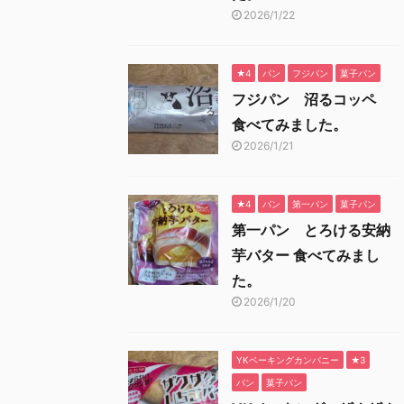
2026/1/22
★4
パン
フジパン
菓子パン
フジパン 沼るコッペ
食べてみました。
2026/1/21
★4
パン
第一パン
菓子パン
第一パン とろける安納
芋バター 食べてみまし
た。
2026/1/20
YKベーキングカンパニー
★3
パン
菓子パン