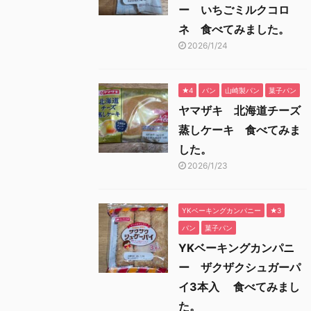
ー いちごミルクコロ
ネ 食べてみました。
2026/1/24
★4
パン
山崎製パン
菓子パン
ヤマザキ 北海道チーズ
蒸しケーキ 食べてみま
した。
2026/1/23
YKベーキングカンパニー
★3
パン
菓子パン
YKベーキングカンパニ
ー ザクザクシュガーパ
イ3本入 食べてみまし
た。