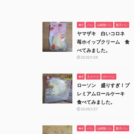
★3
パン
山崎製パン
菓子パン
ヤマザキ 白いコロネ
苺ホイップクリーム 食
べてみました。
2026/1/28
★4
スイーツ
ローソン
ローソン 盛りすぎ！プ
レミアムロールケーキ
食べてみました。
2026/1/27
★4
パン
山崎製パン
菓子パン