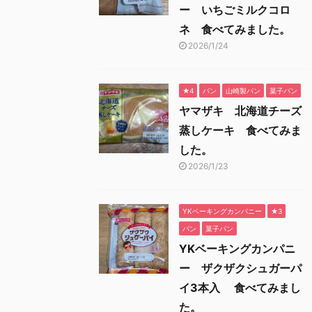
ー いちごミルクコロ
ネ 食べてみました。
2026/1/24
★4
パン
山崎製パン
菓子パン
ヤマザキ 北海道チーズ
蒸しケーキ 食べてみま
した。
2026/1/23
YKベーキングカンパニー
★3
パン
菓子パン
YKベーキングカンパニ
ー ザクザクシュガーパ
イ3本入 食べてみまし
た。