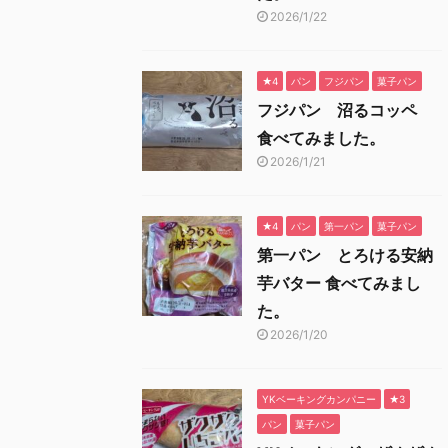
2026/1/22
★4
パン
フジパン
菓子パン
フジパン 沼るコッペ
食べてみました。
2026/1/21
★4
パン
第一パン
菓子パン
第一パン とろける安納
芋バター 食べてみまし
た。
2026/1/20
YKベーキングカンパニー
★3
パン
菓子パン