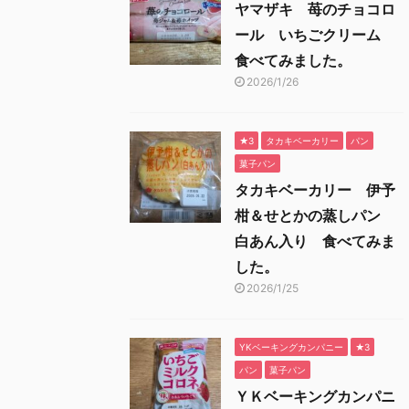
ヤマザキ 苺のチョコロ
ール いちごクリーム
食べてみました。
2026/1/26
★3
タカキベーカリー
パン
菓子パン
タカキベーカリー 伊予
柑＆せとかの蒸しパン
白あん入り 食べてみま
した。
2026/1/25
YKベーキングカンパニー
★3
パン
菓子パン
ＹＫベーキングカンパニ