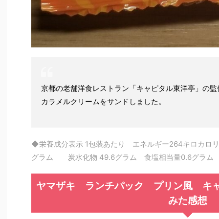
京都の老舗洋食レストラン「キャピタル東洋亭」の監
カラメルクリームをサンドしました。
◆栄養成分表示 1包装あたり エネルギー264キロカロリ
グラム 炭水化物 49.6グラム 食塩相当量0.6グラ
ヤマザキ ランチパック プリン風 キ
みた感想