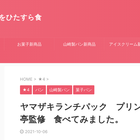
をひたすら食
お菓子新商品
山崎製パン新商品
アイスクリーム
HOME
>
★4
>
★4
パン
山崎製パン
菓子パン
ヤマザキランチパック プリ
亭監修 食べてみました。
2021-10-06