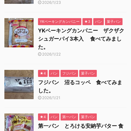
2026/1/23
YKベーキングカンパニー
★3
パン
菓子パン
YKベーキングカンパニー ザクザク
シュガーパイ3本入 食べてみまし
た。
2026/1/22
★4
パン
フジパン
菓子パン
フジパン 沼るコッペ 食べてみま
した。
2026/1/21
★4
パン
第一パン
菓子パン
第一パン とろける安納芋バター 食