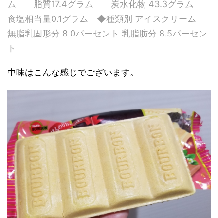
ム 脂質17.4グラム 炭水化物 43.3グラム
食塩相当量0.1グラム ◆種類別 アイスクリーム
無脂乳固形分 8.0パーセント 乳脂肪分 8.5パーセン
ト
中味はこんな感じでございます。