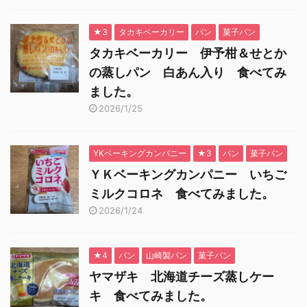
★3
タカキベーカリー
パン
菓子パン
タカキベーカリー 伊予柑＆せとか
の蒸しパン 白あん入り 食べてみ
ました。
2026/1/25
YKベーキングカンパニー
★3
パン
菓子パン
ＹＫベーキングカンパニー いちご
ミルクコロネ 食べてみました。
2026/1/24
★4
パン
山崎製パン
菓子パン
ヤマザキ 北海道チーズ蒸しケー
キ 食べてみました。