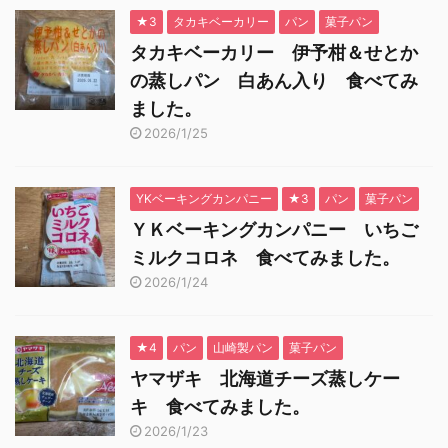
★3
タカキベーカリー
パン
菓子パン
タカキベーカリー 伊予柑＆せとか
の蒸しパン 白あん入り 食べてみ
ました。
2026/1/25
YKベーキングカンパニー
★3
パン
菓子パン
ＹＫベーキングカンパニー いちご
ミルクコロネ 食べてみました。
2026/1/24
★4
パン
山崎製パン
菓子パン
ヤマザキ 北海道チーズ蒸しケー
キ 食べてみました。
2026/1/23