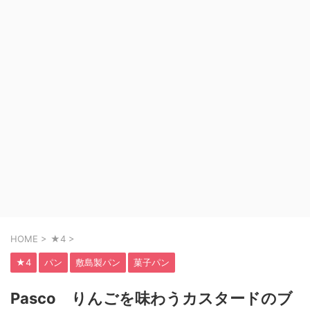
HOME
>
★4
>
★4
パン
敷島製パン
菓子パン
Pasco りんごを味わうカスタードのブ