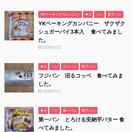
YKベーキングカンパニー
★3
パン
菓子パン
YKベーキングカンパニー ザクザク
シュガーパイ3本入 食べてみまし
た。
2026/1/22
★4
パン
フジパン
菓子パン
フジパン 沼るコッペ 食べてみま
した。
2026/1/21
★4
パン
第一パン
菓子パン
第一パン とろける安納芋バター 食
べてみました。