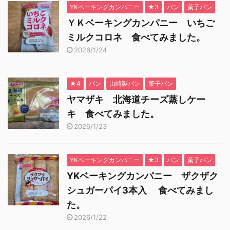
YKベーキングカンパニー
★3
パン
菓子パン
ＹＫベーキングカンパニー いちご
ミルクコロネ 食べてみました。
2026/1/24
★4
パン
山崎製パン
菓子パン
ヤマザキ 北海道チーズ蒸しケー
キ 食べてみました。
2026/1/23
YKベーキングカンパニー
★3
パン
菓子パン
YKベーキングカンパニー ザクザク
シュガーパイ3本入 食べてみまし
た。
2026/1/22