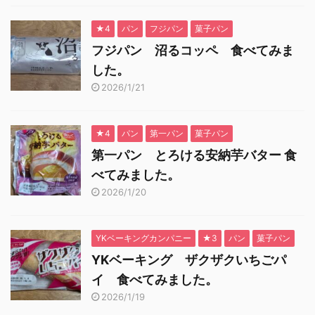
★4
パン
フジパン
菓子パン
フジパン 沼るコッペ 食べてみま
した。
2026/1/21
★4
パン
第一パン
菓子パン
第一パン とろける安納芋バター 食
べてみました。
2026/1/20
YKベーキングカンパニー
★3
パン
菓子パン
YKベーキング ザクザクいちごパ
イ 食べてみました。
2026/1/19