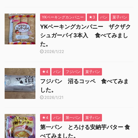
YKベーキングカンパニー
★3
パン
菓子パン
YKベーキングカンパニー ザクザク
シュガーパイ3本入 食べてみまし
た。
2026/1/22
★4
パン
フジパン
菓子パン
フジパン 沼るコッペ 食べてみま
した。
2026/1/21
★4
パン
第一パン
菓子パン
第一パン とろける安納芋バター 食
べてみました。