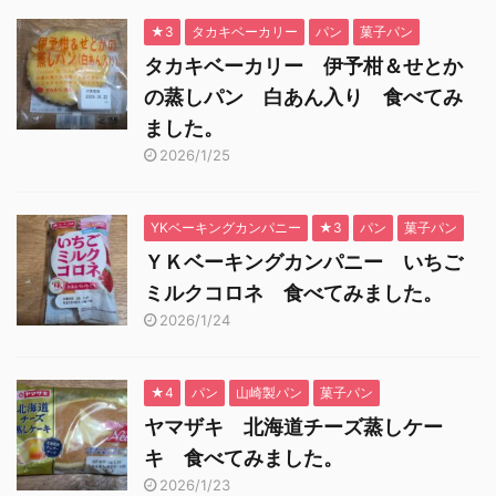
★3
タカキベーカリー
パン
菓子パン
タカキベーカリー 伊予柑＆せとか
の蒸しパン 白あん入り 食べてみ
ました。
2026/1/25
YKベーキングカンパニー
★3
パン
菓子パン
ＹＫベーキングカンパニー いちご
ミルクコロネ 食べてみました。
2026/1/24
★4
パン
山崎製パン
菓子パン
ヤマザキ 北海道チーズ蒸しケー
キ 食べてみました。
2026/1/23