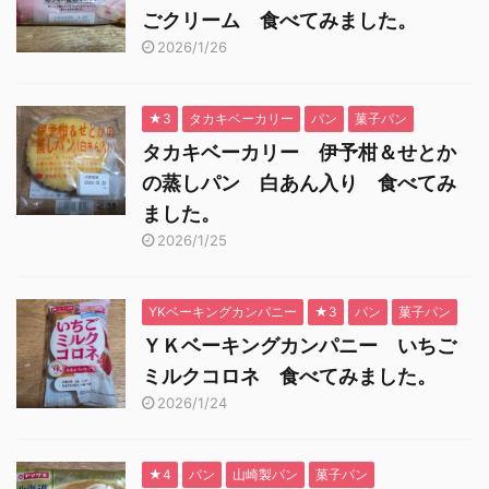
ごクリーム 食べてみました。
2026/1/26
★3
タカキベーカリー
パン
菓子パン
タカキベーカリー 伊予柑＆せとか
の蒸しパン 白あん入り 食べてみ
ました。
2026/1/25
YKベーキングカンパニー
★3
パン
菓子パン
ＹＫベーキングカンパニー いちご
ミルクコロネ 食べてみました。
2026/1/24
★4
パン
山崎製パン
菓子パン