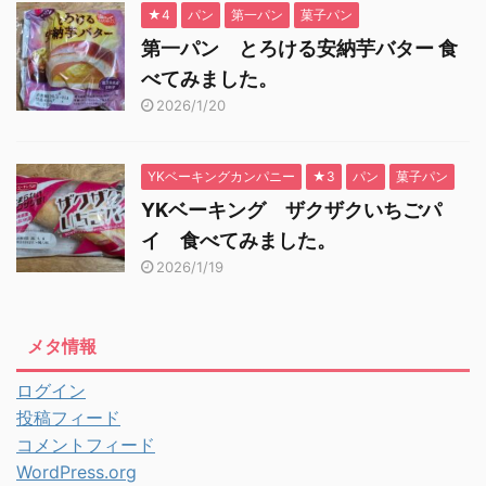
★4
パン
第一パン
菓子パン
第一パン とろける安納芋バター 食
べてみました。
2026/1/20
YKベーキングカンパニー
★3
パン
菓子パン
YKベーキング ザクザクいちごパ
イ 食べてみました。
2026/1/19
メタ情報
ログイン
投稿フィード
コメントフィード
WordPress.org