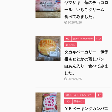
ヤマザキ 苺のチョコロ
ール いちごクリーム
食べてみました。
2026/1/26
★3
タカキベーカリー
パン
菓子パン
タカキベーカリー 伊予
柑＆せとかの蒸しパン
白あん入り 食べてみま
した。
2026/1/25
YKベーキングカンパニー
★3
パン
菓子パン
ＹＫベーキングカンパニ