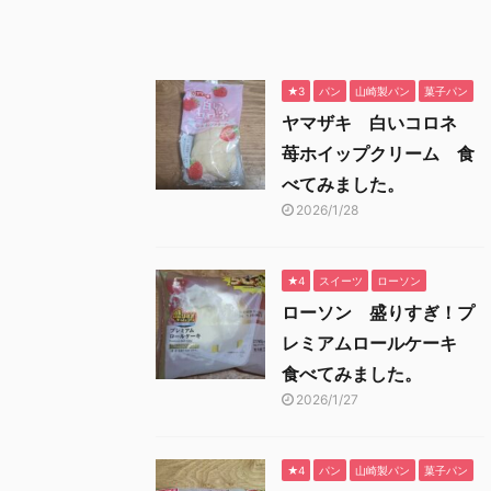
★3
パン
山崎製パン
菓子パン
ヤマザキ 白いコロネ
苺ホイップクリーム 食
べてみました。
2026/1/28
★4
スイーツ
ローソン
ローソン 盛りすぎ！プ
レミアムロールケーキ
食べてみました。
2026/1/27
★4
パン
山崎製パン
菓子パン