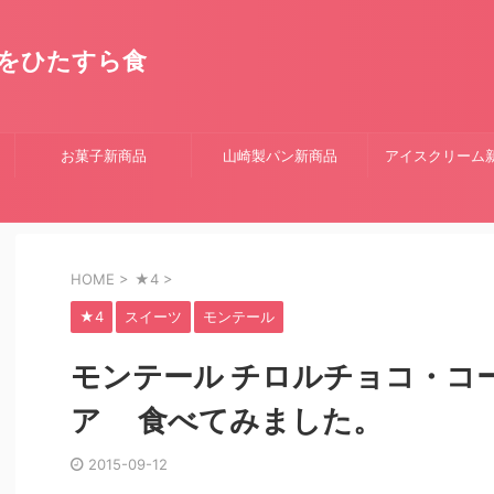
をひたすら食
お菓子新商品
山崎製パン新商品
アイスクリーム
HOME
>
★4
>
★4
スイーツ
モンテール
モンテール チロルチョコ・コ
ア 食べてみました。
2015-09-12