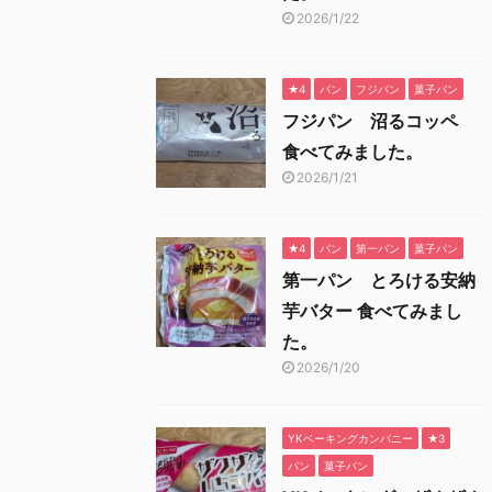
2026/1/22
★4
パン
フジパン
菓子パン
フジパン 沼るコッペ
食べてみました。
2026/1/21
★4
パン
第一パン
菓子パン
第一パン とろける安納
芋バター 食べてみまし
た。
2026/1/20
YKベーキングカンパニー
★3
パン
菓子パン