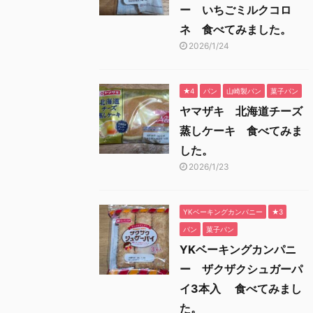
ー いちごミルクコロ
ネ 食べてみました。
2026/1/24
★4
パン
山崎製パン
菓子パン
ヤマザキ 北海道チーズ
蒸しケーキ 食べてみま
した。
2026/1/23
YKベーキングカンパニー
★3
パン
菓子パン
YKベーキングカンパニ
ー ザクザクシュガーパ
イ3本入 食べてみまし
た。