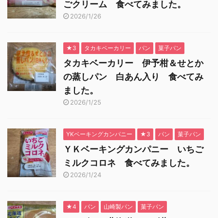
ごクリーム 食べてみました。
2026/1/26
★3
タカキベーカリー
パン
菓子パン
タカキベーカリー 伊予柑＆せとか
の蒸しパン 白あん入り 食べてみ
ました。
2026/1/25
YKベーキングカンパニー
★3
パン
菓子パン
ＹＫベーキングカンパニー いちご
ミルクコロネ 食べてみました。
2026/1/24
★4
パン
山崎製パン
菓子パン