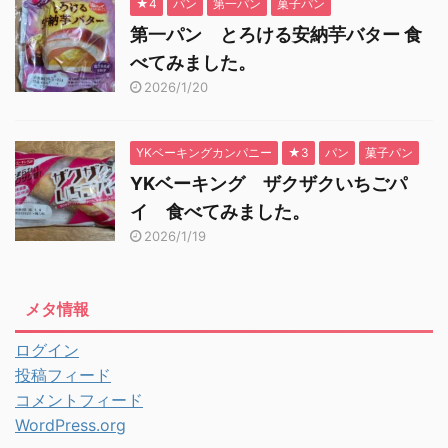
★4
パン
第一パン
菓子パン
第一パン とろける安納芋バター 食
べてみました。
2026/1/20
YKベーキングカンパニー
★3
パン
菓子パン
YKベーキング ザクザクいちごパ
イ 食べてみました。
2026/1/19
メタ情報
ログイン
投稿フィード
コメントフィード
WordPress.org