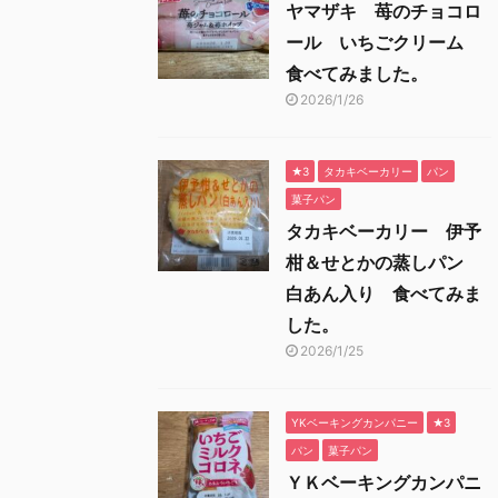
ヤマザキ 苺のチョコロ
ール いちごクリーム
食べてみました。
2026/1/26
★3
タカキベーカリー
パン
菓子パン
タカキベーカリー 伊予
柑＆せとかの蒸しパン
白あん入り 食べてみま
した。
2026/1/25
YKベーキングカンパニー
★3
パン
菓子パン
ＹＫベーキングカンパニ