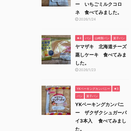
ー いちごミルクコロ
ネ 食べてみました。
2026/1/24
★4
パン
山崎製パン
菓子パン
ヤマザキ 北海道チーズ
蒸しケーキ 食べてみま
した。
2026/1/23
YKベーキングカンパニー
★3
パン
菓子パン
YKベーキングカンパニ
ー ザクザクシュガーパ
イ3本入 食べてみまし
た。