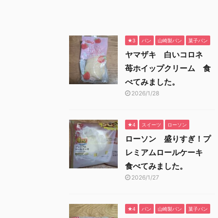
★3
パン
山崎製パン
菓子パン
ヤマザキ 白いコロネ
苺ホイップクリーム 食
べてみました。
2026/1/28
★4
スイーツ
ローソン
ローソン 盛りすぎ！プ
レミアムロールケーキ
食べてみました。
2026/1/27
★4
パン
山崎製パン
菓子パン