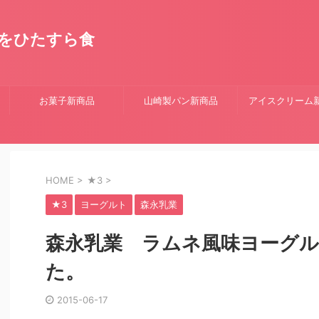
をひたすら食
お菓子新商品
山崎製パン新商品
アイスクリーム
HOME
>
★3
>
★3
ヨーグルト
森永乳業
森永乳業 ラムネ風味ヨーグ
た。
2015-06-17