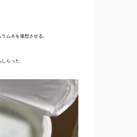
。
もラムネを連想させる。
あしらった